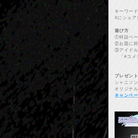
キーワー
Xにシェア
遊び方
①特設ペ
②お題に
③アイド
「#コメ
プレゼン
シャニソン
オリジナ
キャンペ