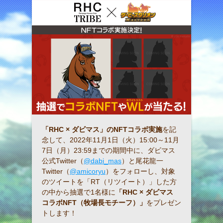
「RHC × ダビマス」のNFTコラボ実施
を記
念して、2022年11月1日（火）15:00～11月
7日（月）23:59までの期間中に、ダビマス
公式Twitter（
@dabi_mas
）と尾花龍一
Twitter（
@amicoryu
）をフォローし、対象
のツイートを「RT（リツイート）」した方
の中から抽選で1名様に
「RHC × ダビマス
コラボNFT（牧場長モチーフ）」
をプレゼン
トします！