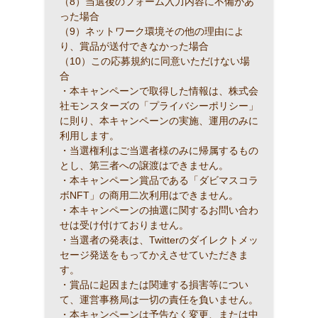
（8）当選後のフォーム入力内容に不備があ
った場合
（9）ネットワーク環境その他の理由によ
り、賞品が送付できなかった場合
（10）この応募規約に同意いただけない場
合
・本キャンペーンで取得した情報は、株式会
社モンスターズの「プライバシーポリシー」
に則り、本キャンペーンの実施、運用のみに
利用します。
・当選権利はご当選者様のみに帰属するもの
とし、第三者への譲渡はできません。
・本キャンペーン賞品である「ダビマスコラ
ボNFT」の商用二次利用はできません。
・本キャンペーンの抽選に関するお問い合わ
せは受け付けておりません。
・当選者の発表は、Twitterのダイレクトメッ
セージ発送をもってかえさせていただきま
す。
・賞品に起因または関連する損害等につい
て、運営事務局は一切の責任を負いません。
・本キャンペーンは予告なく変更、または中