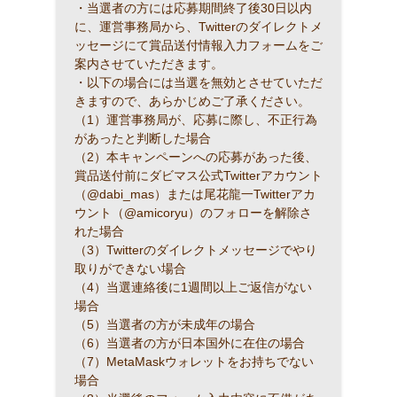
・当選者の方には応募期間終了後30日以内
に、運営事務局から、Twitterのダイレクトメ
ッセージにて賞品送付情報入力フォームをご
案内させていただきます。
・以下の場合には当選を無効とさせていただ
きますので、あらかじめご了承ください。
（1）運営事務局が、応募に際し、不正行為
があったと判断した場合
（2）本キャンペーンへの応募があった後、
賞品送付前にダビマス公式Twitterアカウント
（@dabi_mas）または尾花龍一Twitterアカ
ウント（@amicoryu）のフォローを解除さ
れた場合
（3）Twitterのダイレクトメッセージでやり
取りができない場合
（4）当選連絡後に1週間以上ご返信がない
場合
（5）当選者の方が未成年の場合
（6）当選者の方が日本国外に在住の場合
（7）MetaMaskウォレットをお持ちでない
場合