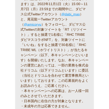
ます）は、2022年11月1日（火）15:00～11
月7日（月）23:59までの期間中に、ダビマ
ス公式Twitterアカウント（
@dabi_mas
）
と、尾花龍一Twitterアカウント
（
@amicoryu
）をフォローし、ダビマス公
式Twitterの対象ツイートを「RT（リツイー
ト）」すると抽選で1名様に「RHC TRIBE
ダビマスコラボNFT」を、対象ツイートに
「いいね」をすると抽選で30名様に「RHC
TRIBE WL（ホワイトリスト）」が当たるキ
ャンペーン（以下、本キャンペーンといいま
す）を開催いたします。なお、本キャンペー
ンの運営にあたっては、一部の業務を株式会
社ドリコム（以下ドリコムといます）に委託
（当社とドリコムを合わせて運営事務局とい
います）しております。この応募規約をよく
お読みのうえ、ご応募ください。
・本キャンペーンへの応募は、お一人様一回
のみとさせていただきます。
・日本国内に在住の方が対象となります。
・未成年の方は応募できません。